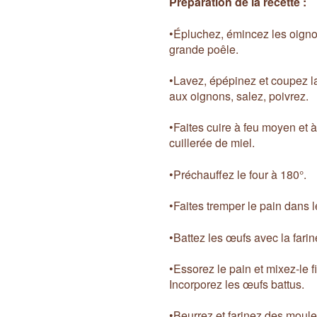
Préparation de la recette :
•Épluchez, émincez les oignon
grande poêle.
•Lavez, épépinez et coupez l
aux oignons, salez, poivrez.
•Faites cuire à feu moyen et à
cuillerée de miel.
•Préchauffez le four à 180°.
•Faites tremper le pain dans le
•Battez les œufs avec la farin
•Essorez le pain et mixez-le f
Incorporez les œufs battus.
•Beurrez et farinez des moule