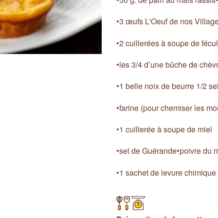
•3 œufs L'Oeuf de nos Villag
•2 cuillerées à soupe de fécu
•les 3/4 d’une bûche de chèv
•1 belle noix de beurre 1/2 s
•farine (pour chemiser les mo
•1 cuillerée à soupe de miel
•sel de Guérande•poivre du 
•1 sachet de levure chimique