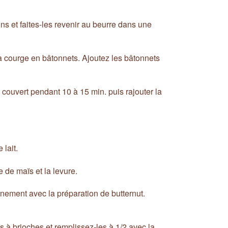
s et faites-les revenir au beurre dans une
a courge en bâtonnets. Ajoutez les bâtonnets
 couvert pendant 10 à 15 min. puis rajouter la
 lait.
e de maïs et la levure.
inement avec la préparation de butternut.
s à brioches et remplissez-les à 1/2 avec la