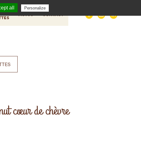
ept all
Personalize
S
ACTUS
CONTACT
TTES
TTES
nut cœur de chèvre