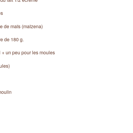
es
le de maïs (maïzena)
re de 180 g.
el + un peu pour les moules
ules)
moulin