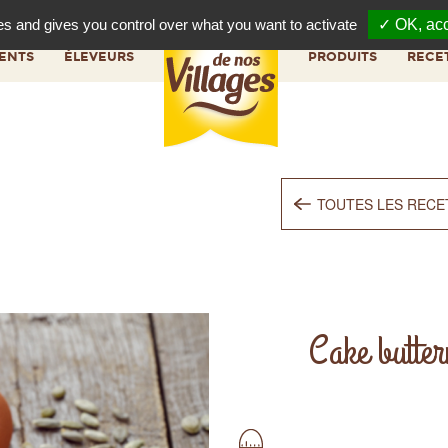
es and gives you control over what you want to activate
✓ OK, acc
NOUS,
NOS
NO
ENTS
ÉLEVEURS
PRODUITS
RECE
TOUTES LES RECE
Cake butter