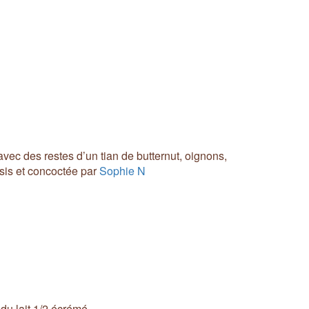
vec des restes d’un tian de butternut, oignons,
sis et concoctée par
Sophie N
•du lait 1/2 écrémé