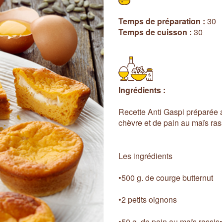
Temps de préparation :
30
Temps de cuisson :
30
Ingrédients :
Recette Anti Gaspi préparée a
chèvre et de pain au maïs ras
Les ingrédients
•500 g. de courge butternut
•2 petits oignons
•50 g. de pain au maïs rassis